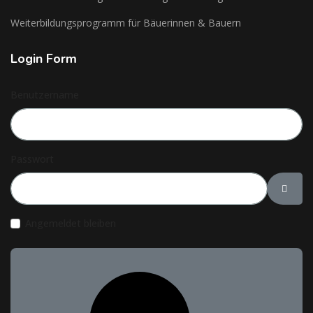
Weiterbildungsprogramm für Bäuerinnen & Bauern
Login Form
Benutzername
Passwort
Passw
Angemeldet bleiben